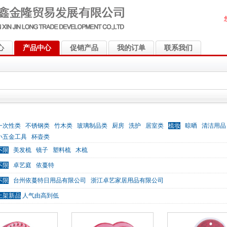
心
产品中心
促销产品
我的订单
联系我们
一次性类
不锈钢类
竹木类
玻璃制品类
厨房
洗护
居室类
梳妆
晾晒
清洁用品
小五金工具
杯壶类
不限
美发梳
镜子
塑料梳
木梳
不限
卓艺庭
依蔓特
不限
台州依蔓特日用品有限公司
浙江卓艺家居用品有限公司
上架新品
人气由高到低