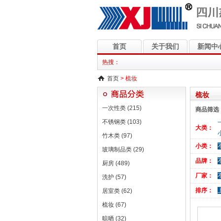
首页
关于我们
新闻中
热搜：
首页
> 梳妆
梳妆
一次性类 (215)
商品筛选
不锈钢类 (103)
大类：
竹木类 (97)
小类：
玻璃制品类 (29)
品牌：
厨房 (489)
厂家：
洗护 (57)
排序：
居室类 (62)
梳妆 (67)
晾晒 (32)