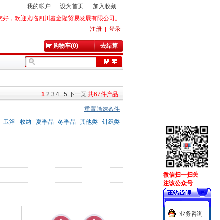
我的帐户
设为首页
加入收藏
您好，欢迎光临四川鑫金隆贸易发展有限公司。
注册
|
登录
购物车(0)
去结算
1
2
3
4
..5
下一页
共
67
件产品
重置筛选条件
卫浴
收纳
夏季品
冬季品
其他类
针织类
微信扫一扫关
注该公众号
业务咨询